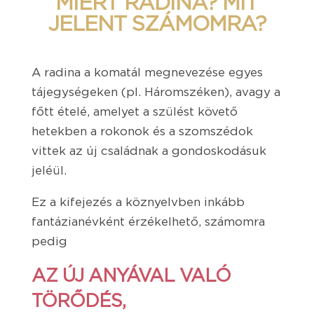
MIÉRT RADINA? MIT
JELENT SZÁMOMRA?
A radina a komatál megnevezése egyes
tájegységeken (pl. Háromszéken), avagy a
főtt ételé, amelyet a szülést követő
hetekben a rokonok és a szomszédok
vittek az új családnak a gondoskodásuk
jeléül.
Ez a kifejezés a köznyelvben inkább
fantázianévként érzékelhető, számomra
pedig
AZ ÚJ ANYÁVAL VALÓ
TÖRŐDÉS,