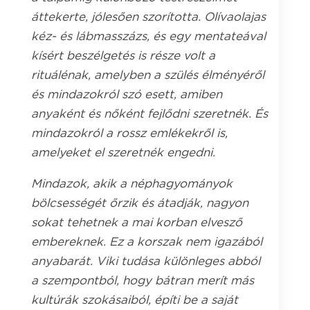
áttekerte, jólesően szorította. Olívaolajas
kéz- és lábmasszázs, és egy mentateával
kísért beszélgetés is része volt a
rituálénak, amelyben a szülés élményéről
és mindazokról szó esett, amiben
anyaként és nőként fejlődni szeretnék. És
mindazokról a rossz emlékekről is,
amelyeket el szeretnék engedni.
Mindazok, akik a néphagyományok
bölcsességét őrzik és átadják, nagyon
sokat tehetnek a mai korban elvesző
embereknek. Ez a korszak nem igazából
anyabarát. Viki tudása különleges abból
a szempontból, hogy bátran merít más
kultúrák szokásaiból, építi be a saját