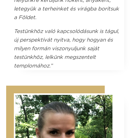
helyünkre kerüljünk nőként, anyaként,
letegyük a terheinket és virágba borítsuk
a Földet.
Testünkhöz való kapcsolódásunk is tágul,
új perspektívát nyitva, hogy hogyan és
milyen formán viszonyuljunk saját
testünkhöz, lelkünk megszentelt
templomához.”