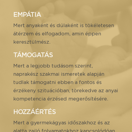
EMPÁTIA
Mert anyaként és dúlaként is tökéletesen
átérzem és elfogadom, amin éppen
keresztülmész.
TÁMOGATÁS
Mert a legjobb tudásom szerint,
naprakész szakmai ismeretek alapján
tudlak támogatni ebben a fontos és
érzékeny szituációban, törekedve az anyai
kompetencia érzésed megerősítésére.
HOZZÁÉRTÉS
Mert a gyermekágyas időszakhoz és az
alatta zajló folyamatokhoz kapcsolódóan