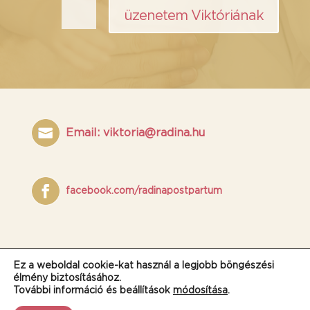
üzenetem Viktóriának
Email: viktoria@radina.hu
facebook.com/radinapostpartum
Ez a weboldal cookie-kat használ a legjobb böngészési
élmény biztosításához.
© 2020 | radina.hu
Adatkezelési nyilatkozat
További információ és beállítások
módosítása
.
Cookie nyilatkozat
Kapcsolat