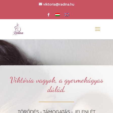
viktoria@radina.hu
Viktória vagyok, a gyermekágyas
dúlád.
TÖRŐDÉS – TÁMOGATÁS – JELENLÉT