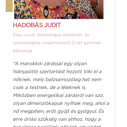
HADOBÁS JUDIT
Dúla, coach, kineziológus, művészet- és
szocioterápiás csoportvezető || két gyermek
édesanyja
“A marokkói zárással egy olyan
hiánypótló szertartást hozott Viki el a
nőknek, mely balzsamozólag hat nem
csak a testnek, de a léleknek is.
Miközben energetikai zárásról van szó,
olyan dimenziókapuk nyílnak meg, ahol a
nő megpihen, erőt gyűjt és gyógyul. És
erre óriási szükség van ahhoz, hogy a