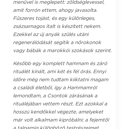
menüvel is meglepett: zöldséglevessel,
amit forrón ettem, ahogy javasolta.
Fűszeres tojást, és egy különleges,
zsázsamagos italt is készített nekem.
Ezekkel az új anyák szülés utáni
regenerálódását segítik a nőrokonok
vagy bábák a marokkói szokások szerint.
Később egy komplett hammam és záró
rituálét kínált, ami két és fél órás. Ennyi
időre még nem tudtam kiiktatni magam
a családi életből, így a Hammamról
lemondtam, a Csontok zárásának a
rituáléjában vettem részt. Ezt azokkal a
hosszú kendőkkel végezte, amelyeket
már volt alkalmam kipróbálni: a fejemtől
a talpamig különböző testrészeimet