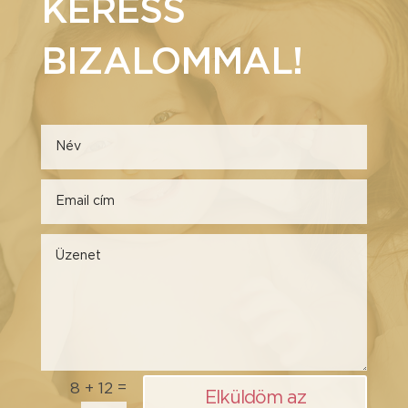
KERESS
BIZALOMMAL!
=
8 + 12
Elküldöm az