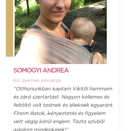
SOMOGYI ANDREA
Két gyermek édesanyja
“Otthonunkban kaptam Vikitől hammam
és záró szertartást. Nagyon kellemes és
feltöltő volt testnek és léleknek egyaránt.
Finom illatok, kényeztetés és figyelem
vett végig körül engem. Tiszta szívből
ajánlom mindenkinek!”